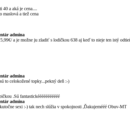
 40 a aká je cena....
o maslová a tiež cena
ntár admina
99€/ a je možne ju zladiť s lodičkou 638 aj keď to nieje ten istý odtieň
ntár admina
sú to celokožené topky...pekný deň :-)
pičkou .Sú fantastickééééééééééé
ntár admina
eskutočne sexi :-) tak nech slúžia v spokojnosti ,Ďakujemééé Obuv-MT