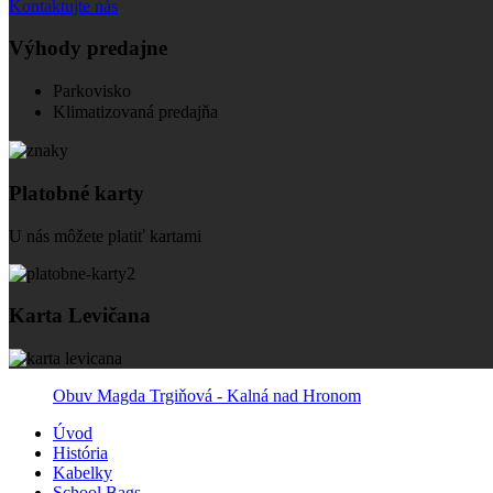
Kontaktujte nás
Výhody predajne
Parkovisko
Klimatizovaná predajňa
Platobné karty
U nás môžete platiť kartami
Karta Levičana
Obuv Magda Trgiňová - Kalná nad Hronom
Úvod
História
Kabelky
School Bags