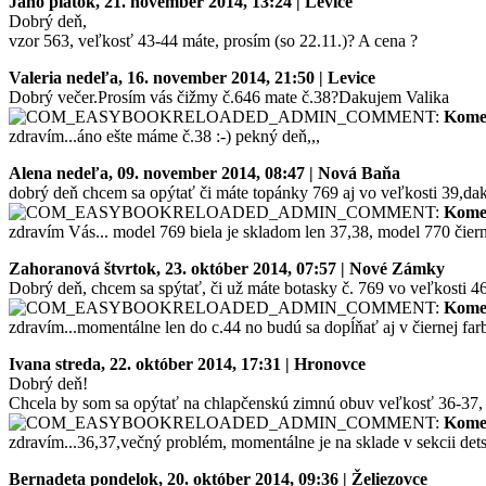
Jano
piatok, 21. november 2014, 13:24 | Levice
Dobrý deň,
vzor 563, veľkosť 43-44 máte, prosím (so 22.11.)? A cena ?
Valeria
nedeľa, 16. november 2014, 21:50 | Levice
Dobrý večer.Prosím vás čižmy č.646 mate č.38?Dakujem Valika
Kome
zdravím...áno ešte máme č.38 :-) pekný deň,,,
Alena
nedeľa, 09. november 2014, 08:47 | Nová Baňa
dobrý deň chcem sa opýtať či máte topánky 769 aj vo veľkosti 39,d
Kome
zdravím Vás... model 769 biela je skladom len 37,38, model 770 čierna 
Zahoranová
štvrtok, 23. október 2014, 07:57 | Nové Zámky
Dobrý deň, chcem sa spýtať, či už máte botasky č. 769 vo veľkosti 
Kome
zdravím...momentálne len do c.44 no budú sa dopĺňať aj v čiernej farb
Ivana
streda, 22. október 2014, 17:31 | Hronovce
Dobrý deň!
Chcela by som sa opýtať na chlapčenskú zimnú obuv veľkosť 36-37,
Kome
zdravím...36,37,večný problém, momentálne je na sklade v sekcii det
Bernadeta
pondelok, 20. október 2014, 09:36 | Želiezovce