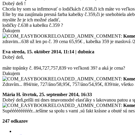
Dobrý deň !
Chcela by som sa infirmovať o lodičkách č.638,či ich máte vo veľkosti
Ešte by ma zaujímala presná farba kabelky č.359,či je snehobiela aleb
myslite že je ich možné zladiť,
lodičky č.638 a kabelku č.359 ?
Ďakujem
Kome
zdravim...638 už len po č. 39 cena 65,95€ , kabelka 359 je maslová /25,
Eva
streda, 15. október 2014, 11:14 | dubnica
Dobrý deň,
máte topánky č. 894,727,757,839 vo veľkosti 39? a aká je cena?
Dakujem
Kome
Zdravím... 894/nie, 727/áno/58,95€, 757/áno/54,95€, 839/nie, všetko 
Mária H.
štvrtok, 25. september 2014, 16:33
Dobrý deň,prišli mi dnes tmavomodré elasťáky s lakovanou patou a s
Kome
Supéééééééééér...tešíme sa spolu s vami ,sú fakt krásne a obuté sú n
247 odkazov