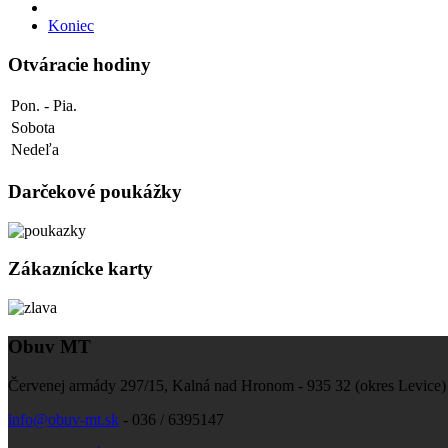
Koniec
Otváracie hodiny
Pon. - Pia.
Sobota
Nedeľa
Darčekové poukážky
Zákaznícke karty
Obuv MT
Červenej armády 297/15, Kalná nad Hronom - 935 32 (okres Levice)
info@obuv-mt.sk
- 036 / 6395147