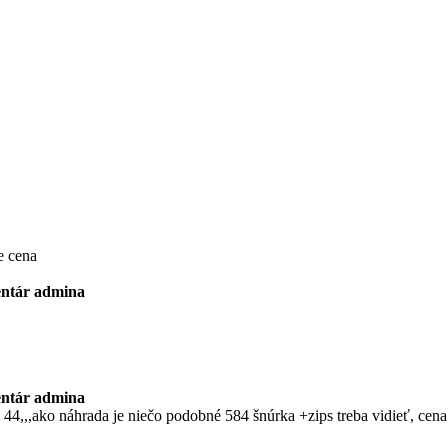
e cena
ntár admina
ntár admina
 44,,,ako náhrada je niečo podobné 584 šnúrka +zips treba vidieť, cena