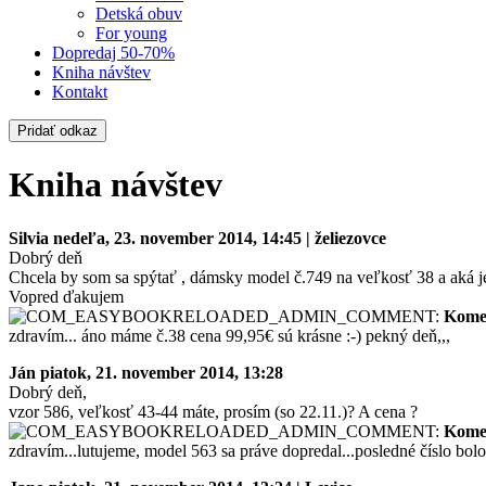
Detská obuv
For young
Dopredaj 50-70%
Kniha návštev
Kontakt
Pridať odkaz
Kniha návštev
Silvia
nedeľa, 23. november 2014, 14:45 | želiezovce
Dobrý deň
Chcela by som sa spýtať , dámsky model č.749 na veľkosť 38 a aká j
Vopred ďakujem
Kome
zdravím... áno máme č.38 cena 99,95€ sú krásne :-) pekný deň,,,
Ján
piatok, 21. november 2014, 13:28
Dobrý deň,
vzor 586, veľkosť 43-44 máte, prosím (so 22.11.)? A cena ?
Kome
zdravím...lutujeme, model 563 sa práve dopredal...posledné číslo bolo