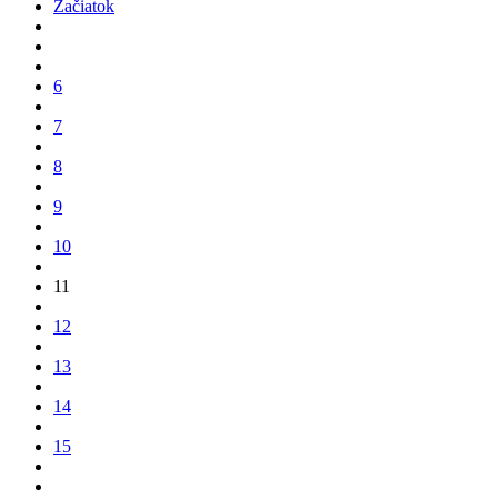
Začiatok
6
7
8
9
10
11
12
13
14
15