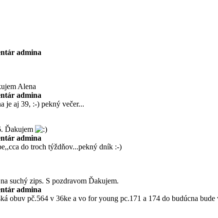
ntár admina
akujem Alena
ntár admina
je aj 39, :-) pekný večer...
46. Ďakujem
ntár admina
e,,cca do troch týždňov...pekný dník :-)
 na suchý zips. S pozdravom Ďakujem.
ntár admina
ská obuv pč.564 v 36ke a vo for young pc.171 a 174 do budúcna bude v 